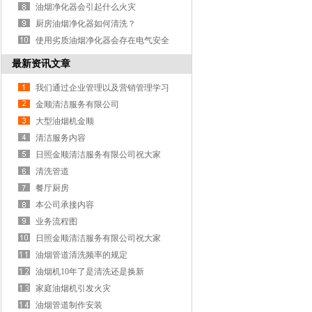
油烟净化器会引起什么火灾
厨房油烟净化器如何清洗？
使用劣质油烟净化器会存在电气安全
隐患？
最新资讯文章
我们通过企业管理以及营销管理学习
了很多先进的日照大型油烟机管理以
金顺清洁服务有限公司
及日照饭店酒店食堂的油烟机管道清
大型油烟机金顺
洗技能
清洁服务内容
日照金顺清洁服务有限公司祝大家
2026年新年快乐
清洗管道
餐厅厨房
本公司承接内容
业务流程图
日照金顺清洁服务有限公司祝大家
2026年新年快乐
油烟管道清洗频率的规定
油烟机10年了是清洗还是换新
家庭油烟机引发火灾
油烟管道制作安装