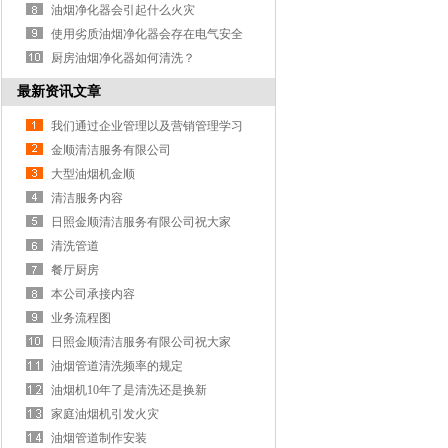
油烟净化器会引起什么火灾
使用劣质油烟净化器会存在电气安全
隐患？
厨房油烟净化器如何清洗？
最新资讯文章
我们通过企业管理以及营销管理学习
了很多先进的日照大型油烟机管理以
金顺清洁服务有限公司
及日照饭店酒店食堂的油烟机管道清
大型油烟机金顺
洗技能
清洁服务内容
日照金顺清洁服务有限公司祝大家
2026年新年快乐
清洗管道
餐厅厨房
本公司承接内容
业务流程图
日照金顺清洁服务有限公司祝大家
2026年新年快乐
油烟管道清洗频率的规定
油烟机10年了是清洗还是换新
家庭油烟机引发火灾
油烟管道制作安装